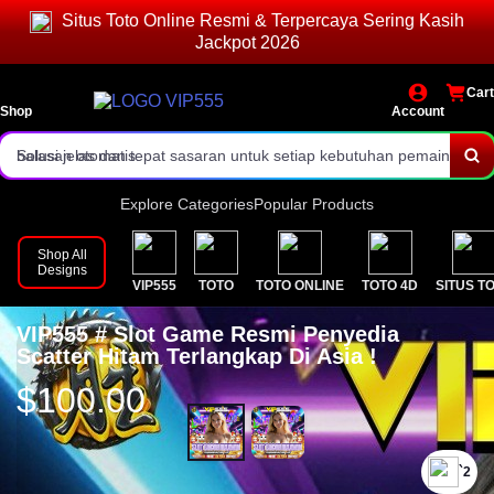
Situs Toto Online Resmi & Terpercaya Sering Kasih
kendala teknis tanpa ribet.
Layanan customer service aktif 24 jam penuh dengan respon cepat
Jackpot 2026
dan staf profesional.
Contactcenter VIP555 dirancang ringan dan stabil di semua
Cart
perangkat.
Dukungan langsung dari tim manusia berpengalaman, bukan sistem
Shop
Account
balasan otomatis.
Solusi jelas dan tepat sasaran untuk setiap kebutuhan pemain toto
online.
Panduan lengkap fitur terbaru situs toto online tahun 2026 tersedia
Explore Categories
Popular Products
kapan saja.
Komunikasi aman melalui jalur resmi demi menjaga privasi akun
Shop All
Designs
VIP555
TOTO
TOTO ONLINE
TOTO 4D
SITUS T
member.
Update informasi pasaran dan sistem selalu disampaikan
VIP555 # Slot Game Resmi Penyedia
transparan.
Pilih VIP555 sebagai mitra layanan toto 4D dengan standar bantuan
Scatter Hitam Terlangkap Di Asia !
bintang lima.
$100.00
`2